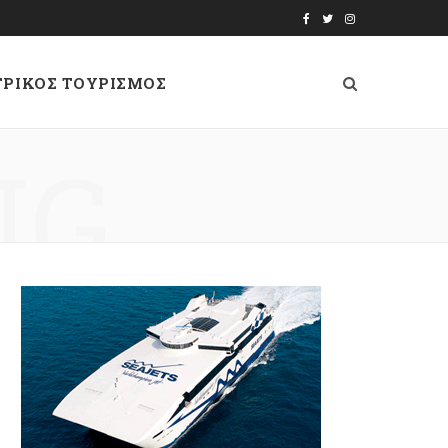
F
T
I
a
w
n
ΤΡΙΚΟΣ ΤΟΥΡΙΣΜΟΣ
c
i
s
e
t
t
NG
b
t
a
o
e
g
o
r
r
k
a
m