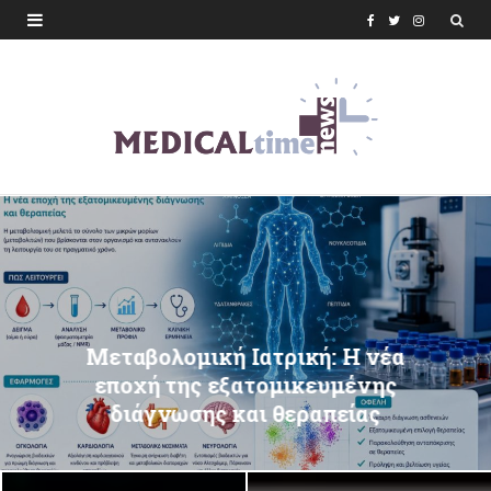
F
T
I
a
w
n
c
i
s
e
t
t
b
t
a
o
e
g
o
r
r
k
a
m
Μεταβολομική Ιατρική: Η νέα
εποχή της εξατομικευμένης
διάγνωσης και θεραπείας