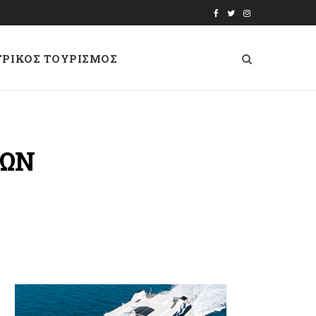
F
T
I
a
w
n
ΤΡΙΚΟΣ ΤΟΥΡΙΣΜΟΣ
c
i
s
e
t
t
b
t
a
o
e
g
ΔΩΝ
o
r
r
k
a
m