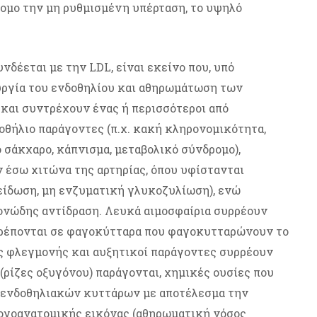
ομο την μη ρυθμισμένη υπέρταση, το υψηλό
νδέεται με την LDL, είναι εκείνο που, υπό
υργία του ενδοθηλίου και αθηρωμάτωση των
 και συντρέχουν ένας ή περισσότεροι από
οθήλιο παράγοντες (π.χ. κακή κληρονομικότητα,
 σάκχαρο, κάπνισμα, μεταβολικό σύνδρομο),
 έσω χιτώνα της αρτηρίας, όπου υφίστανται
ξείδωση, μη ενζυματική γλυκοζυλίωση), ενώ
ονώδης αντίδραση. Λευκά αιμοσφαίρια συρρέουν
τρέπονται σε φαγοκύτταρα που φαγοκυτταρώνουν το
ς φλεγμονής και αυξητικοί παράγοντες συρρέουν
(ρίζες οξυγόνου) παράγονται, χημικές ουσίες που
 ενδοθηλιακών κυττάρων με αποτέλεσμα την
ογοανατομικής εικόνας (αθηρωματική νόσος