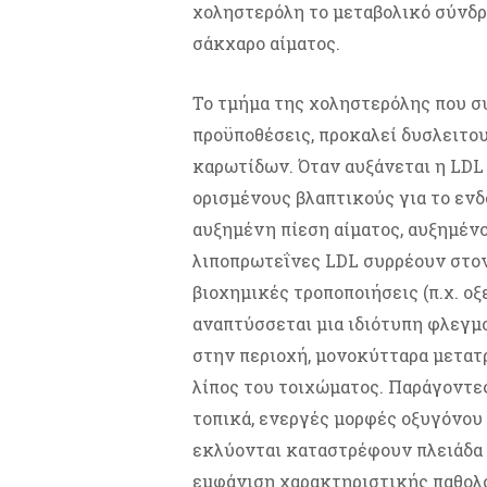
χοληστερόλη το μεταβολικό σύνδρ
σάκχαρο αίματος.
Το τμήμα της χοληστερόλης που συ
προϋποθέσεις, προκαλεί δυσλειτο
καρωτίδων. Όταν αυξάνεται η LDL
ορισμένους βλαπτικούς για το ενδ
αυξημένη πίεση αίματος, αυξημένο
λιποπρωτεΐνες LDL συρρέουν στον
βιοχημικές τροποποιήσεις (π.χ. ο
αναπτύσσεται μια ιδιότυπη φλεγμ
στην περιοχή, μονοκύτταρα μετα
λίπος του τοιχώματος. Παράγοντε
τοπικά, ενεργές μορφές οξυγόνου 
εκλύονται καταστρέφουν πλειάδα
εμφάνιση χαρακτηριστικής παθολ