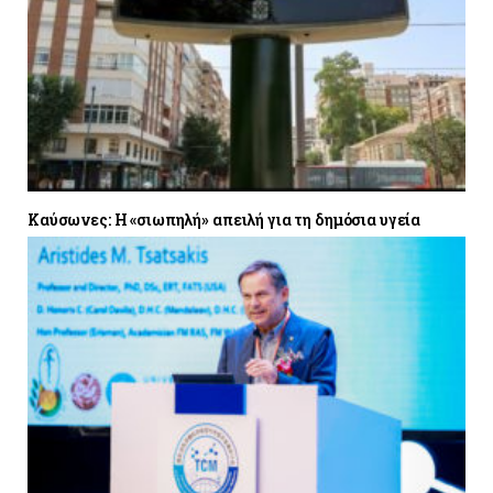
Καύσωνες: Η «σιωπηλή» απειλή για τη δημόσια υγεία