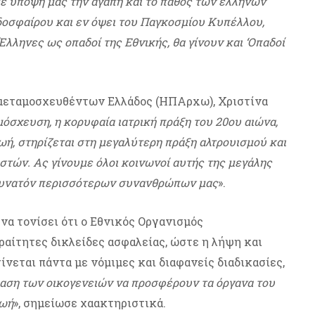
ε υπόψη μας την αγάπη και το πάθος των ελλήνων
δοσφαίρου και εν όψει του Παγκοσμίου Κυπέλλου,
Έλληνες ως οπαδοί της Εθνικής, θα γίνουν και ‘Οπαδοί
μεταμοσχευθέντων Ελλάδος (ΗΠΑρxω), Χριστίνα
μόσχευση, η κορυφαία ιατρική πράξη του 20ου αιώνα,
ζωή, στηρίζεται στη μεγαλύτερη πράξη αλτρουισμού και
στών. Ας γίνουμε όλοι κοινωνοί αυτής της μεγάλης
 δυνατόν περισσότερων συνανθρώπων μας
».
να τονίσει ότι ο Εθνικός Οργανισμός
αίτητες δικλείδες ασφαλείας, ώστε η λήψη και
νεται πάντα με νόμιμες και διαφανείς διαδικασίες,
φαση των οικογενειών να προσφέρουν τα όργανα του
ζωή
», σημείωσε χαακτηριστικά.