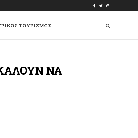
F
T
I
a
w
n
ΤΡΙΚΟΣ ΤΟΥΡΙΣΜΟΣ
c
i
s
e
t
t
b
t
a
o
e
g
 ΚΑΛΟΥΝ ΝΑ
o
r
r
k
a
m