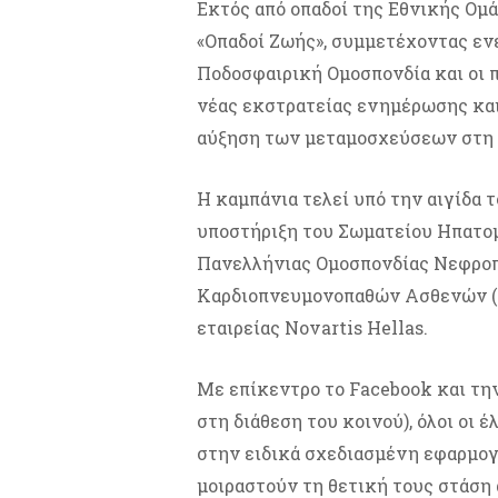
Εκτός από οπαδοί της Εθνικής Ομά
«Οπαδοί Ζωής», συμμετέχοντας εν
Ποδοσφαιρική Ομοσπονδία και οι π
νέας εκστρατείας ενημέρωσης και
αύξηση των μεταμοσχεύσεων στη 
Η καμπάνια τελεί υπό την αιγίδα
υποστήριξη του Σωματείου Ηπατο
Πανελλήνιας Ομοσπονδίας Νεφροπ
Καρδιοπνευμονοπαθών Ασθενών (Σ
εταιρείας Novartis Hellas.
Με επίκεντρο το Facebook και την
στη διάθεση του κοινού), όλοι οι 
στην ειδικά σχεδιασμένη εφαρμογ
μοιραστούν τη θετική τους στάση