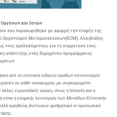
ά Οργάνων και Ιστών
που που παραχωρήθηκε με αφορμή την έναρξη της
κού Οργανισμού Μεταμοσχεύσεων(ΕΟΜ), Αλκιβιάδης
υς τους εμπλεκόμενους για τη συμμετοχή τους
γκη ανάπτυξης ενός δομημένου προγράμματος
υμάτων.
νάγκη από τη σύσταση ειδικών ομάδων συντονισμού
ργούν σε κάθε νοσοκομείο, με συγκεκριμένο
ε άλλες ευρωπαϊκές χώρες, όπως η Ισπανία και η
η είναι η επαρκής λειτουργία των Μονάδων Εντατικής
λλά κρεβάτια, δυστυχώς αριθμητικά το προσωπικό
τάκης.