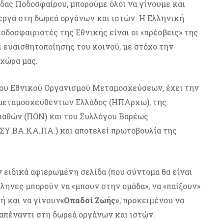
δας Ποδοσφαίρου, μπορούμε όλοι να γίνουμε και
εργά στη δωρεά οργάνων και ιστών. Η Ελληνική
οδοσφαιριστές της Εθνικής είναι οι «πρέσβεις» της
 ευαισθητοποίησης του κοινού, με στόχο την
χώρα μας.
 του Εθνικού Οργανισμού Μεταμοσχεύσεων, έχει την
μεταμοσχευθέντων Ελλάδος (ΗΠΑρxω), της
αθών (ΠΟΝ) και του Συλλόγου Βαρέως
Υ.ΒΑ.ΚΑ.ΠΑ.) και αποτελεί πρωτοβουλία της
 ειδικά αφιερωμένη σελίδα (που σύντομα θα είναι
έλληνες μπορούν να «μπουν στην ομάδα», να «παίξουν»
ή και να γίνουν
«Οπαδοί Ζωής»
, προκειμένου να
 απέναντι στη δωρεά οργάνων και ιστών.