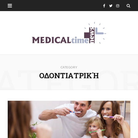
F
T
I
a
w
n
c
i
s
e
t
t
b
t
a
ATEGO
o
e
g
CATEGORY
o
r
r
ΟΔΟΝΤΙΑΤΡΙΚΉ
k
a
m