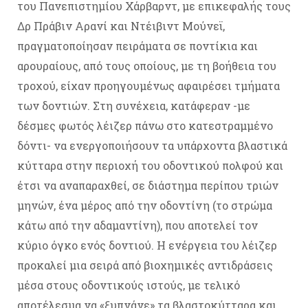
του Πανεπιστημίου Χάρβαρντ, με επικεφαλής τους
Δρ Πράβιν Αρανί και Ντέιβιντ Μούνεϊ,
πραγματοποίησαν πειράματα σε ποντίκια και
αρουραίους, από τους οποίους, με τη βοήθεια του
τροχού, είχαν προηγουμένως αφαιρέσει τμήματα
των δοντιών. Στη συνέχεια, κατάφεραν -με
δέσμες φωτός λέιζερ πάνω στο κατεστραμμένο
δόντι- να ενεργοποιήσουν τα υπάρχοντα βλαστικά
κύτταρα στην περιοχή του οδοντικού πολφού και
έτσι να αναπαραχθεί, σε διάστημα περίπου τριών
μηνών, ένα μέρος από την οδοντίνη (το στρώμα
κάτω από την αδαμαντίνη), που αποτελεί τον
κύριο όγκο ενός δοντιού. Η ενέργεια του λέιζερ
προκαλεί μια σειρά από βιοχημικές αντιδράσεις
μέσα στους οδοντικούς ιστούς, με τελικό
αποτέλεσμα να «ξυπνάνε» τα βλαστοκύτταρα και