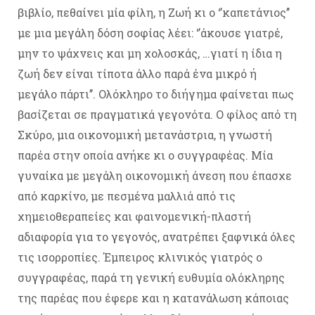
βιβλίο, πεθαίνει μία φίλη, η Ζωή κι ο ‘’καπετάνιος’’
με μια μεγάλη δόση σοφίας λέει: ‘’άκουσε γιατρέ,
μην το ψάχνεις και μη χολοσκάς, …γιατί η ίδια η
ζωή δεν είναι τίποτα άλλο παρά ένα μικρό ή
μεγάλο πάρτι’’. Ολόκληρο το διήγημα φαίνεται πως
βασίζεται σε πραγματικά γεγονότα. Ο φίλος από τη
Σκύρο, μια οικονομική μετανάστρια, η γνωστή
παρέα στην οποία ανήκε κι ο συγγραφέας. Μία
γυναίκα με μεγάλη οικονομική άνεση που έπασχε
από καρκίνο, με πεσμένα μαλλιά από τις
χημειοθεραπείες και φαινομενική-πλαστή
αδιαφορία για το γεγονός, ανατρέπει ξαφνικά όλες
τις ισορροπίες. Έμπειρος κλινικός γιατρός ο
συγγραφέας, παρά τη γενική ευθυμία ολόκληρης
της παρέας που έφερε και η κατανάλωση κάποιας