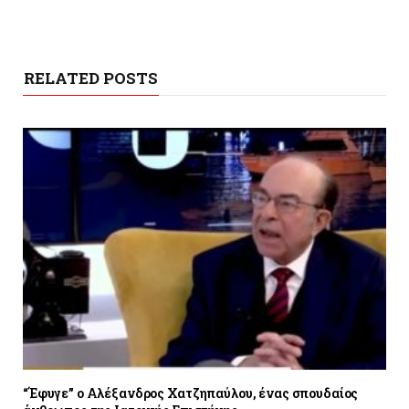
RELATED POSTS
“Έφυγε” ο Αλέξανδρος Χατζηπαύλου, ένας σπουδαίος