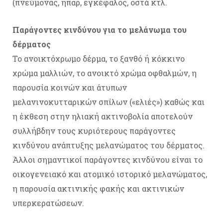
(πνεύμονας, ήπαρ, εγκέφαλος, οστά κτλ.
Παράγοντες κινδύνου για το μελάνωμα του
δέρματος
To ανοικτόχρωμο δέρμα, το ξανθό ή κόκκινο
χρώμα μαλλιών, το ανοικτό χρώμα οφθαλμών, η
παρουσία κοινών και άτυπων
μελανινοκυτταρικών σπίλων («ελιές») καθώς και
η έκθεση στην ηλιακή ακτινοβολία αποτελούν
συλλήβδην τους κυριότερους παράγοντες
κινδύνου ανάπτυξης μελανώματος του δέρματος.
Άλλοι σημαντικοί παράγοντες κινδύνου είναι το
οικογενειακό και ατομικό ιστορικό μελανώματος,
η παρουσία ακτινικής φακής και ακτινικών
υπερκερατώσεων.