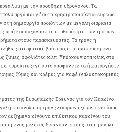
ερεά λίπη με την προσθήκη υδρογόνου. Τα
πολύ αργά και γι’ αυτό χρησιμοποιούνται ευρέως
ν στη δημιουργία προϊόντων με μεγάλη διάρκεια
ης υφή και αυξάνουν τη σταθερότητα των τροφών
χρήματα στους παρασκευαστές. Τα τρανς ή
υνήθως στο φυτικό βούτυρο, στα συσκευασμένα
ως ζύμες, σφολιάτες κ.λπ. Υπάρχουν στα κέικ, στα
(π.χ. τυρόπιτες) γι’ αυτό αποφύγετέ τα ή καταργήστε
τοιμες ζύμες και κρέμες για καφέ (γαλακτοκομικές
ήματος της Ευρωπαϊκής Έρευνας για τον Καρκίνο
μεγάλη κατανάλωση τρανς λιπαρών οξέων είναι ίσως
τον αυξημένο κίνδυνο επιθετικού καρκίνου του
σιευμένες μελέτες δείχνουν επίσης ότι η μεγάλη