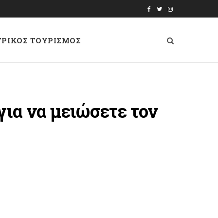
F
T
I
a
w
n
ΤΡΙΚΟΣ ΤΟΥΡΙΣΜΟΣ
c
i
s
e
t
t
b
t
a
o
e
g
για να μειώσετε τον
o
r
r
k
a
m