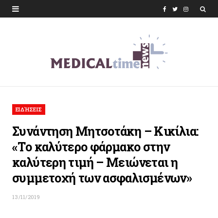
F
T
I
a
w
n
c
i
s
e
t
t
b
t
a
o
e
g
ΕΙΔΉΣΕΙΣ
o
r
r
Συνάντηση Μητσοτάκη – Κικίλια:
k
a
«Το καλύτερο φάρμακο στην
m
καλύτερη τιμή – Μειώνεται η
συμμετοχή των ασφαλισμένων»
13/11/2019