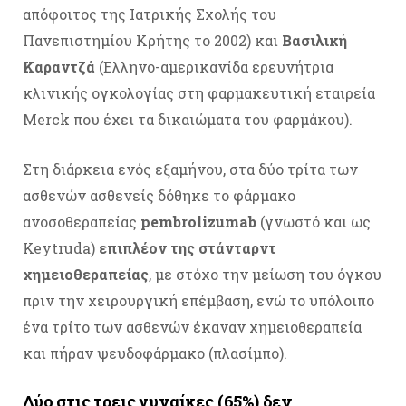
απόφοιτος της Ιατρικής Σχολής του
Πανεπιστημίου Κρήτης το 2002) και
Βασιλική
Καραντζά
(Ελληνο-αμερικανίδα ερευνήτρια
κλινικής ογκολογίας στη φαρμακευτική εταιρεία
Merck που έχει τα δικαιώματα του φαρμάκου).
Στη διάρκεια ενός εξαμήνου, στα δύο τρίτα των
ασθενών ασθενείς δόθηκε το φάρμακο
ανοσοθεραπείας
pembrolizumab
(γνωστό και ως
Keytruda)
επιπλέον της στάνταρντ
χημειοθεραπείας
, με στόχο την μείωση του όγκου
πριν την χειρουργική επέμβαση, ενώ το υπόλοιπο
ένα τρίτο των ασθενών έκαναν χημειοθεραπεία
και πήραν ψευδοφάρμακο (πλασίμπο).
Δύο στις τρεις γυναίκες (65%) δεν