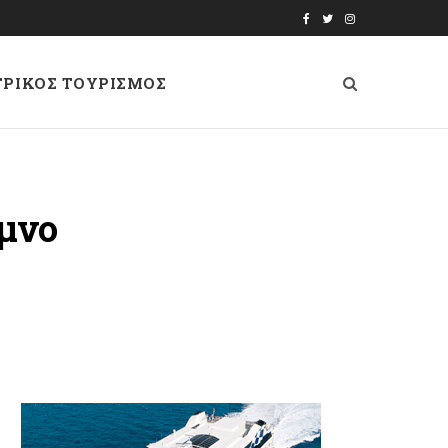
F
T
I
a
w
n
ΤΡΙΚΟΣ ΤΟΥΡΙΣΜΟΣ
c
i
s
e
t
t
b
t
a
o
e
g
υμνο
o
r
r
k
a
m