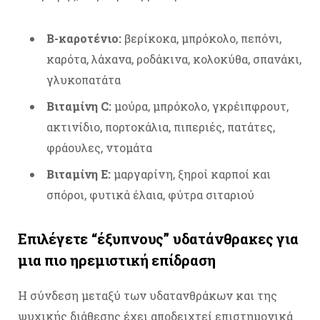
Β-καροτένιο:
βερίκοκα, μπρόκολο, πεπόνι,
καρότα, λάχανα, ροδάκινα, κολοκύθα, σπανάκι,
γλυκοπατάτα
Βιταμίνη C:
μούρα, μπρόκολο, γκρέιπφρουτ,
ακτινίδιο, πορτοκάλια, πιπεριές, πατάτες,
φράουλες, ντομάτα
Βιταμίνη Ε:
μαργαρίνη, ξηροί καρποί και
σπόροι, φυτικά έλαια, φύτρα σιταριού
Επιλέγετε “έξυπνους” υδατάνθρακες για
μια πιο ηρεμιστική επίδραση
Η σύνδεση μεταξύ των υδατανθράκων και της
ψυχικής διάθεσης έχει αποδειχτεί επιστημονικά