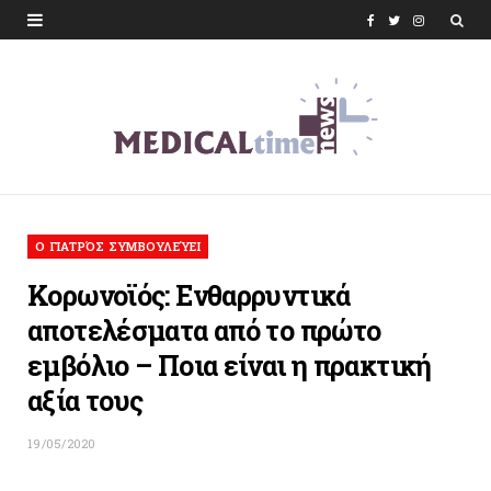
F
T
I
a
w
n
c
i
s
e
t
t
b
t
a
o
e
g
O ΓΙΑΤΡΌΣ ΣΥΜΒΟΥΛΕΎΕΙ
o
r
r
Κορωνοϊός: Ενθαρρυντικά
k
a
αποτελέσματα από το πρώτο
m
εμβόλιο – Ποια είναι η πρακτική
αξία τους
19/05/2020