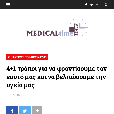
F
T
I
a
w
n
c
i
s
e
t
t
b
t
a
o
e
g
O ΓΙΑΤΡΌΣ ΣΥΜΒΟΥΛΕΎΕΙ
o
r
r
4+1 τρόποι για να φροντίσουμε τον
k
a
εαυτό μας και να βελτιώσουμε την
m
υγεία μας
15/07/2021