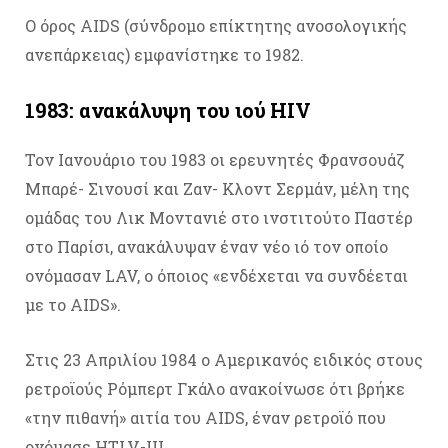
Ο όρος AIDS (σύνδρομο επίκτητης ανοσολογικής
ανεπάρκειας) εμφανίστηκε το 1982.
1983: ανακάλυψη του ιού HIV
Τον Ιανουάριο του 1983 οι ερευνητές Φρανσουάζ
Μπαρέ- Σινουσί και Ζαν- Κλοντ Σερμάν, μέλη της
ομάδας του Λικ Μοντανιέ στο ινστιτούτο Παστέρ
στο Παρίσι, ανακάλυψαν έναν νέο ιό τον οποίο
ονόμασαν LAV, ο όποιος «ενδέχεται να συνδέεται
με το AIDS».
Στις 23 Απριλίου 1984 ο Αμερικανός ειδικός στους
ρετροϊούς Ρόμπερτ Γκάλο ανακοίνωσε ότι βρήκε
«την πιθανή» αιτία του AIDS, έναν ρετροϊό που
ονόμασε HTLV-III.