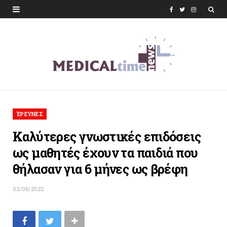
F
T
I
a
w
n
c
i
s
e
t
t
b
t
a
o
e
g
ΈΡΕΥΝΕΣ
o
r
r
Kαλύτερες γνωστικές επιδόσεις
k
a
ως μαθητές έχουν τα παιδιά που
m
θήλασαν για 6 μήνες ως βρέφη
02/06/2022