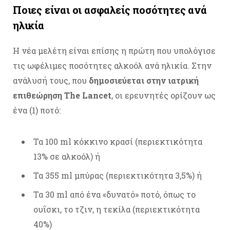
Ποιες είναι οι ασφαλείς ποσότητες ανά
ηλικία
Η νέα μελέτη είναι επίσης η πρώτη που υπολόγισε
τις ωφέλιμες ποσότητες αλκοόλ ανά ηλικία. Στην
ανάλυσή τους, που
δημοσιεύεται στην ιατρική
επιθεώρηση The Lancet
, οι ερευνητές ορίζουν ως
ένα (1) ποτό:
Τα 100 ml κόκκινο κρασί (περιεκτικότητα
13% σε αλκοόλ) ή
Τα 355 ml μπύρας (περιεκτικότητα 3,5%) ή
Τα 30 ml από ένα «δυνατό» ποτό, όπως το
ουΐσκι, το τζιν, η τεκίλα (περιεκτικότητα
40%)