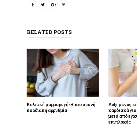
RELATED POSTS
Κολπική μαρμαρυγή-Η πιο συχνή
Αυξημένος κί
καρδιακή αρρυθμία
καρδιακά για
μετά από εγκ
επιπλοκές