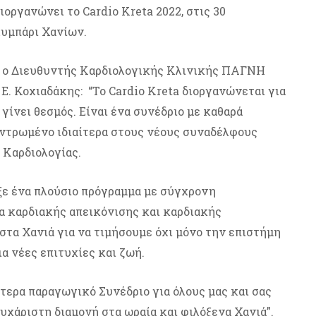
ργανώνει το Cardio Kreta 2022, στις 30
λυμπάρι Χανίων.
ου ο Διευθυντής Καρδιολογικής Κλινικής ΠΑΓΝΗ
. Κοχιαδάκης: “Το Cardio Kreta διοργανώνεται για
γίνει θεσμός. Είναι ένα συνέδριο με καθαρά
ντρωμένο ιδιαίτερα στους νέους συναδέλφους
 Καρδιολογίας.
ξε ένα πλούσιο πρόγραμμα με σύγχρονη
τα καρδιακής απεικόνισης και καρδιακής
στα Χανιά για να τιμήσουμε όχι μόνο την επιστήμη
ια νέες επιτυχίες και ζωή.
ιαίτερα παραγωγικό Συνέδριο για όλους μας και σας
ευχάριστη διαμονή στα ωραία και φιλόξενα Χανιά”.