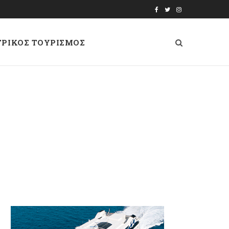
F
T
I
a
w
n
ΤΡΙΚΟΣ ΤΟΥΡΙΣΜΟΣ
c
i
s
e
t
t
b
t
a
o
e
g
o
r
r
k
a
m