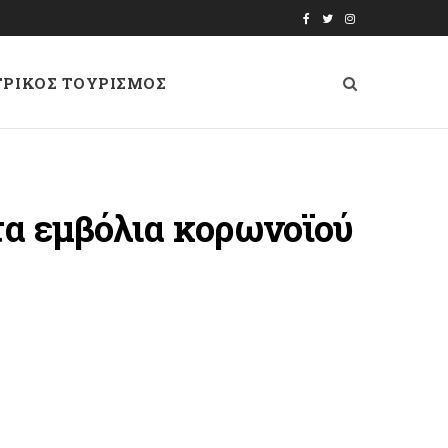
F
T
I
a
w
n
ΤΡΙΚΟΣ ΤΟΥΡΙΣΜΟΣ
c
i
s
e
t
t
b
t
a
o
e
g
 τα εμβόλια κορωνοϊού
o
r
r
k
a
m