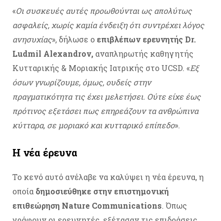
«
Οι συσκευές αυτές προωθούνται ως απολύτως
ασφαλείς, χωρίς καμία ένδειξη ότι συντρέχει λόγος
ανησυχίας
», δήλωσε ο
επιβλέπων ερευνητής
Dr.
Ludmil Alexandrov,
αναπληρωτής καθηγητής
Κυτταρικής & Μοριακής Ιατρικής στο UCSD. «
Εξ
όσων γνωρίζουμε, όμως, ουδείς στην
πραγματικότητα τις έχει μελετήσει. Ούτε είχε έως
πρότινος εξετάσει πως επηρεάζουν τα ανθρώπινα
κύτταρα, σε μοριακό και κυτταρικό επίπεδο
».
Η νέα έρευνα
Το κενό αυτό ανέλαβε να καλύψει η νέα έρευνα, η
οποία
δημοσιεύθηκε στην επιστημονική
επιθεώρηση Nature Communications
. Όπως
γράφουν οι ερευνητές, εξέτασαν τις επιδράσεις