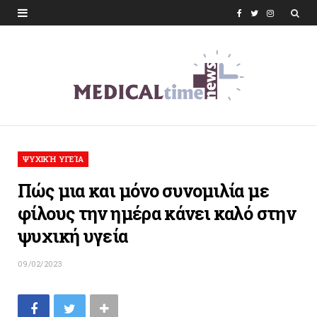
F
T
I
a
w
n
c
i
s
e
t
t
b
t
a
o
e
g
ΨΥΧΙΚΉ ΥΓΕΊΑ
o
r
r
Πώς μια και μόνο συνομιλία με
k
a
φίλους την ημέρα κάνει καλό στην
m
ψυχική υγεία
09/02/2023