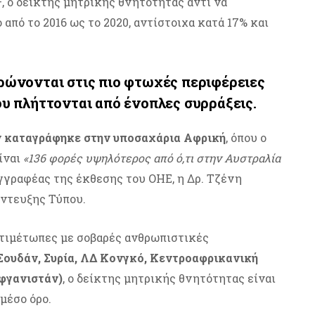
, ο δείκτης μητρικής θνητότητας αντί να
από το 2016 ως το 2020, αντίστοιχα κατά 17% και
ρώνονται στις πιο φτωχές περιφέρειες
ου πλήττονται από ένοπλες συρράξεις.
 καταγράφηκε στην υποσαχάρια Αφρική
, όπου ο
ίναι
«136 φορές υψηλότερος από ό,τι στην Αυστραλία
υγγραφέας της έκθεσης του ΟΗΕ, η Δρ. Τζένη
έντευξης Τύπου.
ντιμέτωπες με σοβαρές ανθρωπιστικές
 Σουδάν, Συρία, ΛΔ Κονγκό, Κεντροαφρικανική
Αφγανιστάν)
, ο δείκτης μητρικής θνητότητας είναι
μέσο όρο.