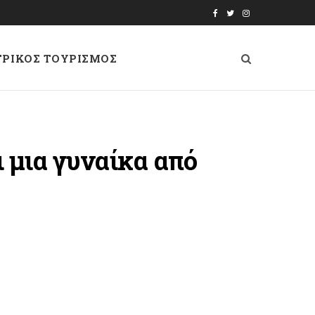
F
T
I
a
w
n
ΤΡΙΚΟΣ ΤΟΥΡΙΣΜΟΣ
c
i
s
e
t
t
b
t
a
o
e
g
ι μια γυναίκα από
o
r
r
k
a
m