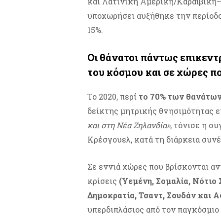
και Λατινική Αμερική/Καραϊβική—
υποχωρήσει αυξήθηκε την περίοδο 
15%.
Οι θάνατοι πάντως επικεντ
του κόσμου και σε χώρες π
Το 2020, περί
το 70% των θανάτων
δείκτης μητρικής θνησιμότητας ε
και στη Νέα Ζηλανδία»
, τόνισε η σ
Κρέσγουελ, κατά τη διάρκεια συν
Σε εννιά χώρες που βρίσκονται α
κρίσεις
(Υεμένη, Σομαλία, Νότιο
Δημοκρατία, Τσαντ, Σουδάν και 
υπερδιπλάσιος από τον παγκόσμιο 