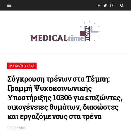
F
T
I
a
w
n
c
i
s
e
t
t
b
t
a
o
e
g
ΨΥΧΙΚΉ ΥΓΕΊΑ
o
r
r
Σύγκρουση τρένων στα Τέμπη:
k
a
Γραμμή Ψυχοκοινωνικής
m
Υποστήριξης 10306 για επιζώντες,
οικογένειες θυμάτων, διασώστες
και εργαζόμενους στα τρένα
02/03/2023