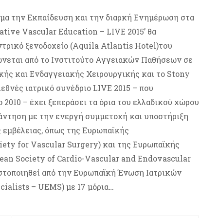
θέμα την Εκπαίδευση και την διαρκή Ενημέρωση στα
tive Vascular Education – LIVE 2015’ θα
ντρικό ξενοδοχείο (Aquila Atlantis Hotel)του
ώνεται από το Ινστιτούτο Αγγειακών Παθήσεων σε
κής και Ενδαγγειακής Χειρουργικής και το Stony
ιεθνές ιατρικό συνέδριο LIVE 2015 – που
ο 2010 – έχει ξεπεράσει τα όρια του ελλαδικού χώρου
νάντηση με την ενεργή συμμετοχή και υποστήριξη
 εμβέλειας, όπως της Ευρωπαϊκής
ety for Vascular Surgery) και της Ευρωπαϊκής
ean Society of Cardio-Vascular and Endovascular
ιστοποιηθεί από την Ευρωπαϊκή Ένωση Ιατρικών
ialists – UEMS) με 17 μόρια…