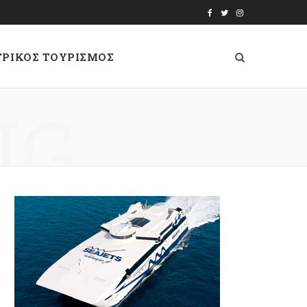
F
T
I
a
w
n
ΤΡΙΚΟΣ ΤΟΥΡΙΣΜΟΣ
c
i
s
e
t
t
NG
b
t
a
o
e
g
o
r
r
k
a
m