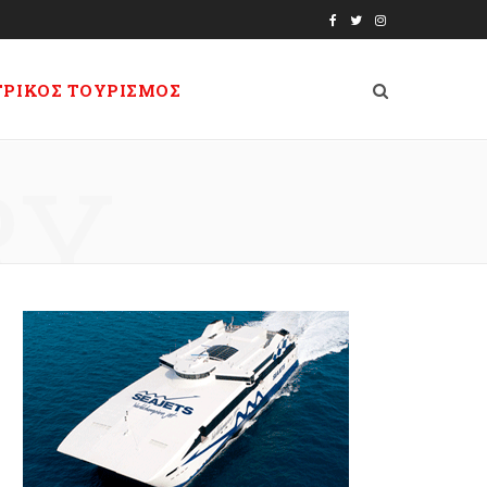
F
T
I
a
w
n
ΤΡΙΚΟΣ ΤΟΥΡΙΣΜΟΣ
c
i
s
e
t
t
RY
b
t
a
o
e
g
o
r
r
k
a
m