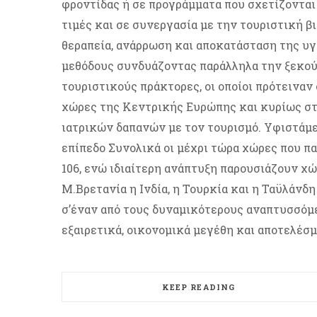
φροντίδας ή σε προγράμματα που σχετίζονται
τιμές και σε συνεργασία με την τουριστική β
θεραπεία, ανάρρωση και αποκατάσταση της υγ
μεθόδους συνδυάζοντας παράλληλα την ξεκού
τουριστικούς πράκτορες, οι οποίοι πρότειναν
χώρες της Κεντρικής Ευρώπης και κυρίως σ
ιατρικών δαπανών με τον τουρισμό. Υφιστάμ
επίπεδο Συνολικά οι μέχρι τώρα χώρες που π
106, ενώ ιδιαίτερη ανάπτυξη παρουσιάζουν χώρ
Μ.Βρετανία η Ινδία, η Τουρκία και η Ταϋλάνδη
σ’έναν από τους δυναμικότερους αναπτυσσόμ
εξαιρετικά, οικονομικά μεγέθη και αποτελέσ
KEEP READING