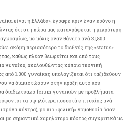
αίκα είναι η Ελλάδα», έγραφε πριν έναν χρόνο η
ώντας ότι στη χώρα μας καταγράφεται η μικρότερη
αγκοσμίως, με μόλις έναν θάνατο ανά 31,800
χύει ακόμη περισσότερο το διεθνές της «status»
τας, καθώς πλέον θεωρείται και από τους
μια γυναίκα, ακολουθώντας κάποια τεχνική
από 1.000 γυναίκες υπολογίζεται ότι ταξιδεύουν
ένου να διαπιστώσουν στην πράξη αυτό που
ορα διαδικτυακά forum γυναικών με προβλήματα
γράφονται τα υψηλότερα ποσοστά επιτυχίας ανά
σμένα κέντρα), με πιο «φιλική» νομοθεσία όσον
και με σημαντικά χαμηλότερο κόστος συγκριτικά με