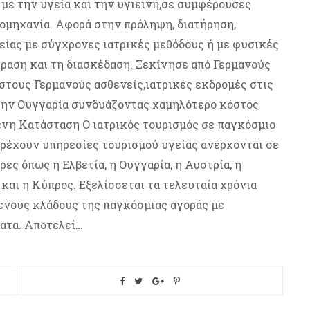
 με την υγεία και την υγιεινή,σε συμφέρουσες
ιομηχανία. Αφορά στην πρόληψη, διατήρηση,
είας με σύγχρονες ιατρικές μεθόδους ή με φυσικές
ραση και τη διασκέδαση. Ξεκίνησε από Γερμανούς
 στους Γερμανούς ασθενείς,ιατρικές εκδρομές στις
την Ουγγαρία συνδυάζοντας χαμηλότερο κόστος
ενη Κατάσταση Ο ιατρικός τουρισμός σε παγκόσμιο
αρέχουν υπηρεσίες τουρισμού υγείας ανέρχονται σε
ες όπως η Ελβετία, η Ουγγαρία, η Αυστρία, η
 και η Κύπρος. Εξελίσσεται τα τελευταία χρόνια
ενους κλάδους της παγκόσμιας αγοράς με
ματα. Αποτελεί…