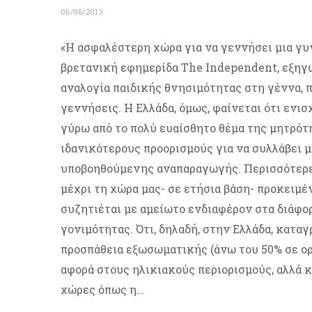
06/06/2013
«Η ασφαλέστερη χώρα για να γεννήσει μια γυν
βρετανική εφημερίδα The Independent, εξηγ
αναλογία παιδικής θνησιμότητας στη γέννα, π
γεννήσεις. Η Ελλάδα, όμως, φαίνεται ότι ενισ
γύρω από το πολύ ευαίσθητο θέμα της μητρότη
ιδανικότερους προορισμούς για να συλλάβει 
υποβοηθούμενης αναπαραγωγής. Περισσότερες 
μέχρι τη χώρα μας- σε ετήσια βάση- προκειμ
συζητιέται με αμείωτο ενδιαφέρον στα διάφ
γονιμότητας. Ότι, δηλαδή, στην Ελλάδα, κατα
προσπάθεια εξωσωματικής (άνω του 50% σε ορι
αφορά στους ηλικιακούς περιορισμούς, αλλά 
χώρες όπως η…