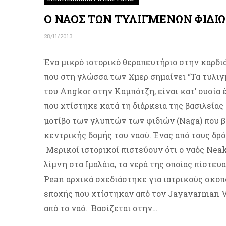
Ο ΝΑΟΣ ΤΩΝ ΤΥΛΙΓΜΕΝΩΝ ΦΙΔΙΩ
28/11/2013
Ένα μικρό ιστορικό θεραπευτήριο στην καρδι
που στη γλώσσα των Χμερ σημαίνει “Τα τυλιγμέ
του Angkor στην Καμπότζη, είναι κατ’ ουσία 
που χτίστηκε κατά τη διάρκεια της βασιλείας
μοτίβο των γλυπτών των φιδιών (Naga) που 
κεντρικής δομής του ναού. Ένας από τους δρ
Μερικοί ιστορικοί πιστεύουν ότι ο ναός Nea
λίμνη στα Ιμαλάια, τα νερά της οποίας πίστευ
Pean αρχικά σχεδιάστηκε για ιατρικούς σκοπο
εποχής που χτίστηκαν από τον Jayavarman VII
από το ναό. Βασίζεται στην…