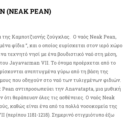
Ν (NEAK PEAN)
ά της Καμποτζιανής ζούγκλας. Ο ναός Neak Pean,
να φίδια “, και ο οποίος ευρίσκεται στον ιερό χώρο
ένα τεχνητό νησί με ένα βουδιστικό ναό στη μέση,
 του Jayavarman VII. Το όνομα προέρχεται από το
βρίσκονται ανεπτυγμένα γύρω από τη βάση της
όμους που οδηγούν στο ναό των τυλιγμένων φιδιών.
k Pean αντιπροσωπεύει την Anavatapta, μια μυθική
αν ότι θεράπευαν όλες τις ασθένειες. Ο ναός Neak
ύς, καθώς είναι ένα από τα πολλά νοσοκομεία της
 (περίπου 1181-1218). Σημερινό στιγμιότυπο έξω