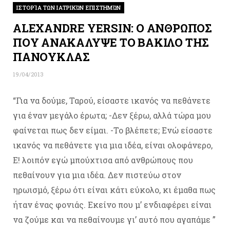
ΙΣΤΟΡΊΑ ΤΩΝ ΙΑΤΡΙΚΏΝ ΕΠΙΣΤΗΜΏΝ
ALEXANDRE YERSIN: Ο ΑΝΘΡΩΠΟΣ
ΠΟΥ ΑΝΑΚΑΛΥΨΕ ΤΟ ΒΑΚΙΛΟ ΤΗΣ
ΠΑΝΟΥΚΛΑΣ
19/04/2013
“Για να δούμε, Ταρού, είσαστε ικανός να πεθάνετε
για έναν μεγάλο έρωτα; -Δεν ξέρω, αλλά τώρα μου
φαίνεται πως δεν είμαι. -Το βλέπετε; Ενώ είσαστε
ικανός να πεθάνετε για μια ιδέα, είναι ολοφάνερο,
Ε! λοιπόν εγώ μπούχτισα από ανθρώπους που
πεθαίνουν για μια ιδέα. Δεν πιστεύω στον
ηρωισμό, ξέρω ότι είναι κάτι εύκολο, κι έμαθα πως
ήταν ένας φονιάς. Εκείνο που μ’ ενδιαφέρει είναι
να ζούμε και να πεθαίνουμε γι’ αυτό που αγαπάμε ”