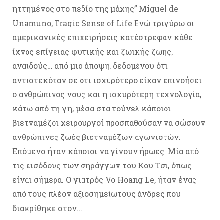
ηττημένος στο πεδίο της μάχης” Miguel de
Unamuno, Tragic Sense of Life Ενώ τριγύρω οι
αμερικανικές επιχειρήσεις κατέστρεφαν κάθε
ίχνος επίγειας φυτικής και ζωικής ζωής,
αναιδούς… από μια άποψη, δεδομένου ότι
αντιστεκόταν σε ότι ισχυρότερο είχαν επινοήσει
ο ανθρώπινος νους και η ισχυρότερη τεχνολογία,
κάτω από τη γη, μέσα στα τούνελ κάποιοι
βιετναμέζοι χειρουργοί προσπαθούσαν να σώσουν
ανθρώπινες ζωές βιετναμέζων αγωνιστών.
Επόμενο ήταν κάποιοι να γίνουν ήρωες! Μία από
τις εισόδους των σηράγγων του Κου Τσι, όπως
είναι σήμερα. Ο γιατρός Vo Hoang Le, ήταν ένας
από τους πλέον αξιοσημείωτους άνδρες που
διακρίθηκε στον…