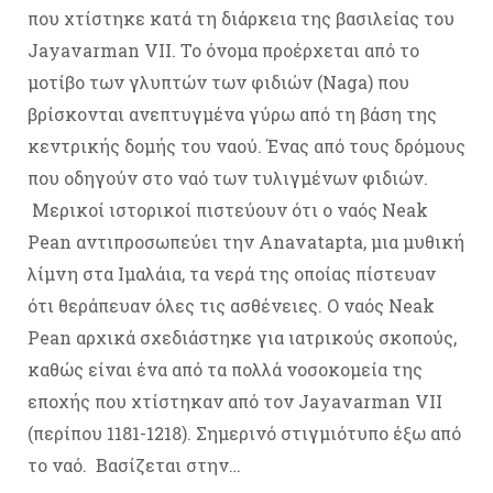
που χτίστηκε κατά τη διάρκεια της βασιλείας του
Jayavarman VII. Το όνομα προέρχεται από το
μοτίβο των γλυπτών των φιδιών (Naga) που
βρίσκονται ανεπτυγμένα γύρω από τη βάση της
κεντρικής δομής του ναού. Ένας από τους δρόμους
που οδηγούν στο ναό των τυλιγμένων φιδιών.
Μερικοί ιστορικοί πιστεύουν ότι ο ναός Neak
Pean αντιπροσωπεύει την Anavatapta, μια μυθική
λίμνη στα Ιμαλάια, τα νερά της οποίας πίστευαν
ότι θεράπευαν όλες τις ασθένειες. Ο ναός Neak
Pean αρχικά σχεδιάστηκε για ιατρικούς σκοπούς,
καθώς είναι ένα από τα πολλά νοσοκομεία της
εποχής που χτίστηκαν από τον Jayavarman VII
(περίπου 1181-1218). Σημερινό στιγμιότυπο έξω από
το ναό. Βασίζεται στην…