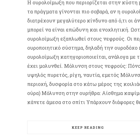
Η ουρολοίμωξη που περιορίζεται στην κύστη 
τα πράγματα γίνονται πιο σοβαρά, αν η ουρολ
διατρέχουν μεγαλύτερο κίνδυνο από ό,τι οι ά
μπορεί να είναι επώδυνη και ενοχλητική. Ωστό
ουρολοίμωξη εξαπλωθεί στους νεφρούς. Οι π
ουροποιητικό σύστημα, δηλαδή την ουροδόχο 
ουρολοίμωξη κατηγοριοποιείται, ανάλογα με 
έχει μολυνθεί. Μόλυνση στους νεφρούς: Πόνο
υψηλός πυρετός, ρίγη, ναυτία, εμετός Μόλυν
περιοχή, δυσφορία στο κάτω μέρος της κοιλιά
ούρα) Μόλυνση στην ουρήθρα: Αίσθημα καψίμα
κάνετε άμεσα στο σπίτι Υπάρχουν διάφορες θε
KEEP READING