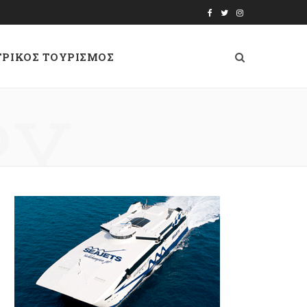
F
T
I
a
w
n
ΤΡΙΚΟΣ ΤΟΥΡΙΣΜΟΣ
c
i
s
e
t
t
RY
b
t
a
o
e
g
o
r
r
k
a
m