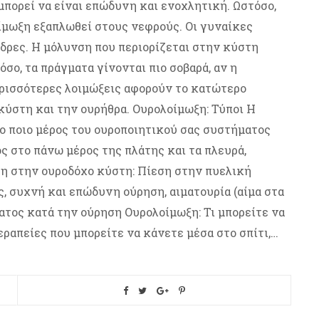
μπορεί να είναι επώδυνη και ενοχλητική. Ωστόσο,
οίμωξη εξαπλωθεί στους νεφρούς. Οι γυναίκες
νδρες. Η μόλυνση που περιορίζεται στην κύστη
σο, τα πράγματα γίνονται πιο σοβαρά, αν η
ερισσότερες λοιμώξεις αφορούν το κατώτερο
κύστη και την ουρήθρα. Ουρολοίμωξη: Τύποι Η
το ποιο μέρος του ουροποιητικού σας συστήματος
ς στο πάνω μέρος της πλάτης και τα πλευρά,
ση στην ουροδόχο κύστη: Πίεση στην πυελική
ς, συχνή και επώδυνη ούρηση, αιματουρία (αίμα στα
τος κατά την ούρηση Ουρολοίμωξη: Τι μπορείτε να
ραπείες που μπορείτε να κάνετε μέσα στο σπίτι,…