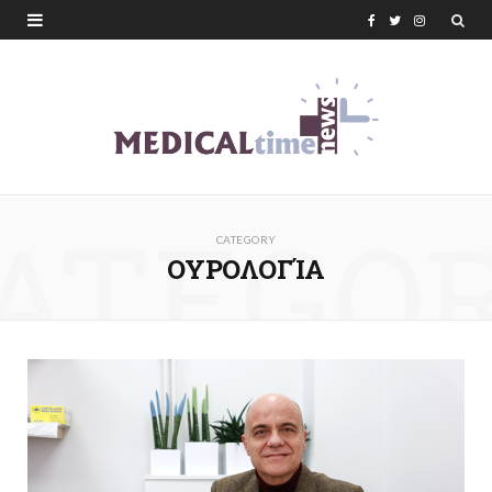
F
T
I
a
w
n
c
i
s
e
t
t
b
t
a
ATEGO
o
e
g
CATEGORY
o
r
r
ΟΥΡΟΛΟΓΊΑ
k
a
m