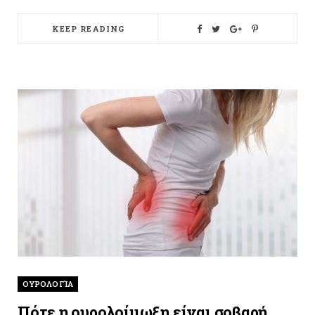
KEEP READING
ΟΥΡΟΛΟΓΊΑ
Πότε η ουρολοίμωξη είναι σοβαρή