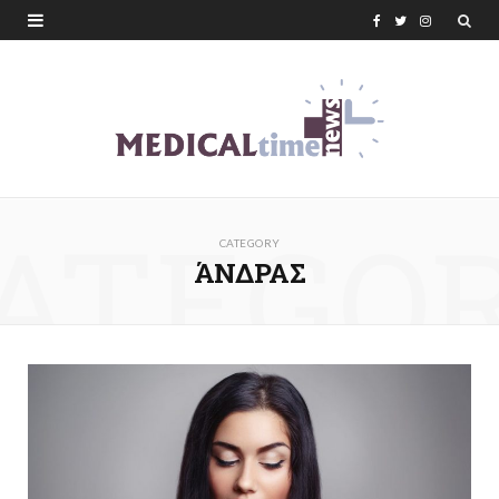
F
T
I
a
w
n
c
i
s
e
t
t
b
t
a
ATEGO
o
e
g
CATEGORY
o
r
r
ΆΝΔΡΑΣ
k
a
m