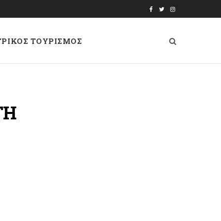
F
T
I
a
w
n
ΤΡΙΚΟΣ ΤΟΥΡΙΣΜΟΣ
c
i
s
e
t
t
b
t
a
o
e
g
ΤΗ
o
r
r
k
a
m