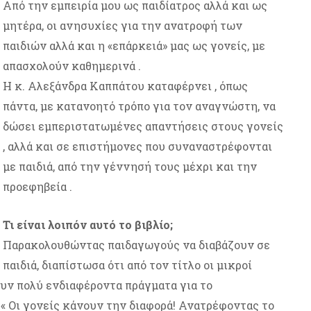
Από την εμπειρία μου ως παιδίατρος αλλά και ως
μητέρα, οι ανησυχίες για την ανατροφή των
παιδιών αλλά και η «επάρκειά» μας ως γονείς, με
απασχολούν καθημερινά .
Η κ. Αλεξάνδρα Καππάτου καταφέρνει , όπως
πάντα, με κατανοητό τρόπο για τον αναγνώστη, να
δώσει εμπεριστατωμένες απαντήσεις στους γονείς
, αλλά και σε επιστήμονες που συναναστρέφονται
με παιδιά, από την γέννησή τους μέχρι και την
προεφηβεία .
Τι είναι λοιπόν αυτό το βιβλίο;
Παρακολουθώντας παιδαγωγούς να διαβάζουν σε
παιδιά, διαπίστωσα ότι από τον τίτλο οι μικροί
υν πολύ ενδιαφέροντα πράγματα για το
ς « Οι γονείς κάνουν την διαφορά! Ανατρέφοντας το