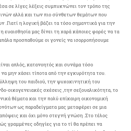
μέσα σε λίγες λέξεις συμπυκνώνει τον τρόπο της
ινών αλλά και των πιο σύνθετων θεμάτων που
 .Γιατί η λογική βάζει τα τόσο σημαντικά για την
 η ευαισθησία μας δίνει τη χαρά κάποιες φορές να τα
μπάλα προσπαθούμε οι γονείς να ισορροπήσουμε
είναι απλός, κατανοητός και συνάμα τόσο
 να μην χάσει τίποτα από την εγκυρότητα του.
σύλληψη του παιδιού, την ψυχοκινητική του
ενδο-οικογενειακές σχέσεις ,την σεξουαλικότητα, το
ωνικά θέματα και την πολύ επίκαιρη οικονομική
ονότων ως παραδείγματα μας μεταφέρει σε μια
απόψεις και όχι μόνο στεγνή γνώση .Στο τέλος
ώς γραμμένες οδηγίες για το τί θα πρέπει να