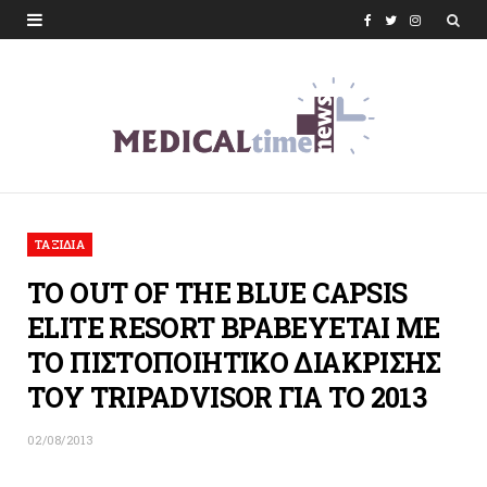
F
T
I
a
w
n
c
i
s
e
t
t
b
t
a
o
e
g
ΤΑΞΙΔΙΑ
o
r
r
ΤΟ OUT OF THE BLUE CAPSIS
k
a
ELITE RESORT ΒΡΑΒΕΥΕΤΑΙ ΜΕ
m
TO ΠΙΣΤΟΠΟΙΗΤΙΚΟ ΔΙΑΚΡΙΣΗΣ
ΤΟΥ TRIPADVISOR ΓΙΑ ΤΟ 2013
02/08/2013