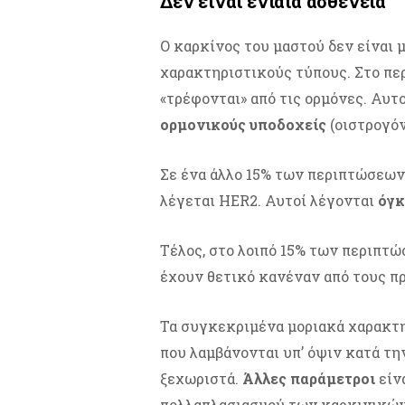
Δεν είναι ενιαία ασθένεια
Ο καρκίνος του μαστού δεν είναι μ
χαρακτηριστικούς τύπους. Στο πε
«τρέφονται» από τις ορμόνες. Αυτ
ορμονικούς υποδοχείς
(οιστρογόν
Σε ένα άλλο 15% των περιπτώσεων
λέγεται HER2. Αυτοί λέγονται
όγκ
Τέλος, στο λοιπό 15% των περιπτώ
έχουν θετικό κανέναν από τους π
Τα συγκεκριμένα μοριακά χαρακτη
που λαμβάνονται υπ’ όψιν κατά τη
ξεχωριστά.
Άλλες παράμετροι
είνα
πολλαπλασιασμού των καρκινικών 