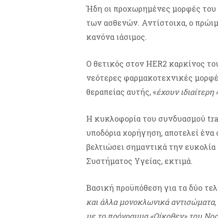
Ήδη οι προχωρημένες μορφές του 
των ασθενών. Αντίστοιχα, ο πρώιμ
κανόνα ιάσιμος.
Ο θετικός στον HER2 καρκίνος του
νεότερες φαρμακοτεχνικές μορφέ
θεραπείας αυτής, «
έχουν ιδιαίτερη 
Η κυκλοφορία του συνδυασμού tr
υποδόρια χορήγηση, αποτελεί ένα α
βελτιώσει σημαντικά την ευκολία
Συστήματος Υγείας, εκτιμά.
Βασική προϋπόθεση για τα δύο τελ
και άλλα μονοκλωνικά αντισώματα, 
με το πρόγραμμα «Οίκοθεν» του Νοσ