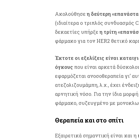
Ακολούθησε
η δεύτερη «επανάστα
(ιδιαίτερα ο τριπλός συνδυασμός C
δεκαετίες υπήρξε
η τρίτη «επανά
φάρμακο για τον HER2 θετικό καρ
Έκτοτε οι εξελίξεις είναι καταιγ
όγκους
που είναι αρκετά δύσκολο
εφαρμόζεται ανοσοθεραπεία γι’ α
ατεζολιζουμάμπη, λ.χ., έχει ένδει
αρνητική νόσο. Για την ίδια μορφ
φάρμακο, συζευγμένο με μονοκλων
Θεραπεία και στο σπίτι
Εξαιρετικά σημαντική είναι και η