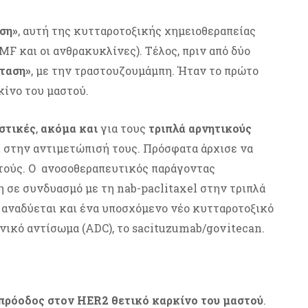
ση»
, αυτή της κυτταροτοξικής χημειοθεραπείας
MF και οι ανθρακυκλίνες). Τέλος, πριν από δύο
σταση»
, με την τραστουζουμάμπη. Ήταν το πρώτο
κίνο του μαστού.
ιστικές
,
ακόμα
και
για τους
τριπλά αρνητικούς
ι στην αντιμετώπισή τους. Πρόσφατα άρχισε να
υτούς. Ο ανοσοθεραπευτικός παράγοντας
ξη σε συνδυασμό με τη nab-paclitaxel στην τριπλά
ή αναδύεται και ένα υποσχόμενο νέο κυτταροτοξικό
ικό αντίσωμα (ADC), το sacituzumab/govitecan.
πρόοδος στον HER2 θετικό καρκίνο του μαστού
.