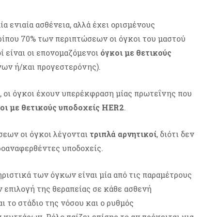
ία ενιαία ασθένεια, αλλά έχει ορισμένους
ρίπου 70% των περιπτώσεων οι όγκοι του μαστού
οί είναι οι επονομαζόμενοι
όγκοι με θετικούς
ων ή/και προγεστερόνης).
, οι όγκοι έχουν υπερέκφραση μίας πρωτεΐνης που
οι με θετικούς υποδοχείς HER2
.
σεων οι όγκοι λέγονται
τριπλά αρνητικοί
, διότι δεν
ροαναφερθέντες υποδοχείς.
ριστικά των όγκων είναι μία από τις παραμέτρους
ν επιλογή της θεραπείας σε κάθε ασθενή
ι το στάδιο της νόσου και ο ρυθμός
κυττάρων. Ρόλο παίζει επίσης το αν πρόκειται για