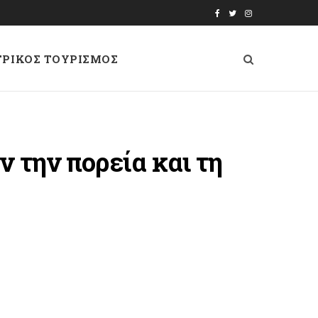
F
T
I
a
w
n
ΤΡΙΚΟΣ ΤΟΥΡΙΣΜΟΣ
c
i
s
e
t
t
b
t
a
o
e
g
 την πορεία και τη
o
r
r
k
a
m