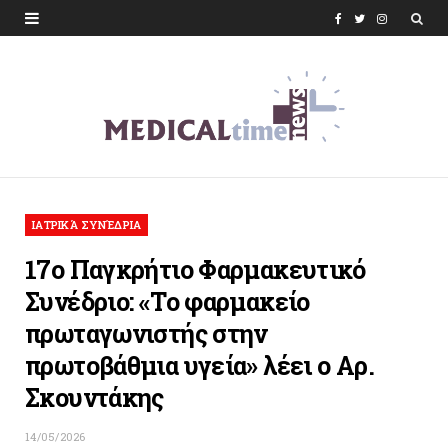
F
T
I
a
w
n
c
i
s
e
t
t
b
t
a
o
e
g
ΙΑΤΡΙΚΆ ΣΥΝΈΔΡΙΑ
o
r
r
17ο Παγκρήτιο Φαρμακευτικό
k
a
Συνέδριο: «Το φαρμακείο
m
πρωταγωνιστής στην
πρωτοβάθμια υγεία» λέει ο Αρ.
Σκουντάκης
14/05/2026