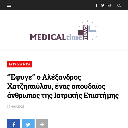
F
T
I
a
w
n
c
i
s
e
t
t
b
t
a
o
e
g
ΙΑΤΡΙΚΆ ΝΈΑ
o
r
r
“Έφυγε” ο Αλέξανδρος
k
a
Χατζηπαύλου, ένας σπουδαίος
m
άνθρωπος της Ιατρικής Επιστήμης
19/06/2026