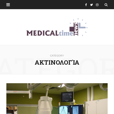
F
T
I
a
w
n
c
i
s
e
t
t
b
t
a
ATEGO
o
e
g
CATEGORY
o
r
r
ΑΚΤΙΝΟΛΟΓΊΑ
k
a
m