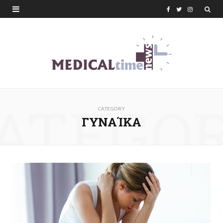
F
T
I
a
w
n
c
i
s
e
t
t
b
t
a
ATEGO
o
e
g
CATEGORY
o
r
r
ΓΥΝΑΊΚΑ
k
a
m