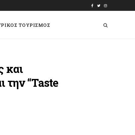
F
T
I
a
w
n
ΤΡΙΚΟΣ ΤΟΥΡΙΣΜΟΣ
c
i
s
e
t
t
b
t
a
o
e
g
ς και
o
r
r
 την “Taste
k
a
m